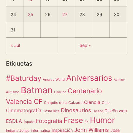
24
25
26
27
28
29
30
31
« Jul
Sep »
Etiquetas
Aniversarios
#Baturday
Andreu World
Asimov
Batman
Centenario
Autismo
Canción
Valencia CF
Ciencia
Chiquito de la Calzada
Cine
Dinosaurios
Cinematografía
Diseño web
Costa Rica
Diseño
Humor
Frase
Fotografía
ESDLA
España
FX
John Williams
Inspiración
Jose
Indiana Jones
informática