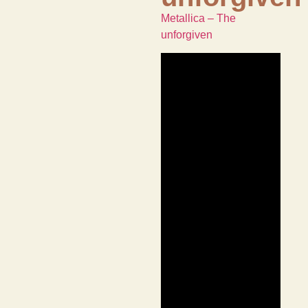
Metallica – The
unforgiven