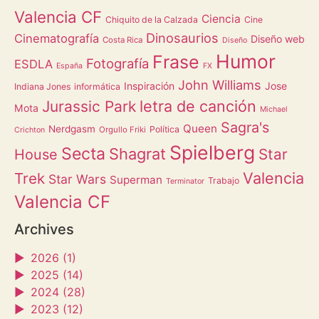
Valencia CF
Ciencia
Chiquito de la Calzada
Cine
Dinosaurios
Cinematografía
Diseño web
Costa Rica
Diseño
Humor
Frase
Fotografía
ESDLA
España
FX
John Williams
Inspiración
Jose
Indiana Jones
informática
letra de canción
Jurassic Park
Mota
Michael
Sagra's
Queen
Nerdgasm
Política
Orgullo Friki
Crichton
Spielberg
Secta
Shagrat
Star
House
Valencia
Trek
Star Wars
Superman
Trabajo
Terminator
Valencia CF
Archives
►
2026 (1)
►
2025 (14)
►
2024 (28)
►
2023 (12)