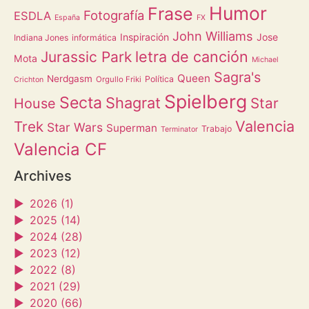
Humor
Frase
Fotografía
ESDLA
España
FX
John Williams
Inspiración
Jose
Indiana Jones
informática
letra de canción
Jurassic Park
Mota
Michael
Sagra's
Queen
Nerdgasm
Política
Orgullo Friki
Crichton
Spielberg
Secta
Shagrat
Star
House
Valencia
Trek
Star Wars
Superman
Trabajo
Terminator
Valencia CF
Archives
►
2026 (1)
►
2025 (14)
►
2024 (28)
►
2023 (12)
►
2022 (8)
►
2021 (29)
►
2020 (66)