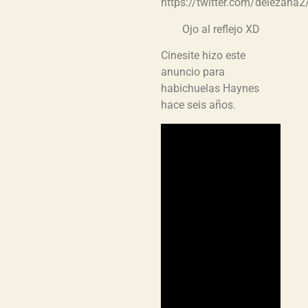
https://twitter.com/delezan
Ojo al reflejo XD
Cinesite hizo este
anuncio para
habichuelas Haynes
hace seis años.