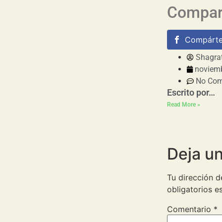
Compart
Compárte
Shagra
noviemb
No Co
Escrito por…
Read More »
Deja u
Tu dirección d
obligatorios 
Comentario
*