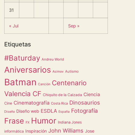
31
« Jul
Sep »
Etiquetas
#Baturday
Andreu World
Aniversarios
Autismo
Asimov
Batman
Centenario
Canción
Valencia CF
Ciencia
Chiquito de la Calzada
Dinosaurios
Cinematografía
Cine
Costa Rica
Fotografía
ESDLA
Diseño web
Diseño
España
Humor
Frase
Indiana Jones
FX
John Williams
Inspiración
Jose
informática