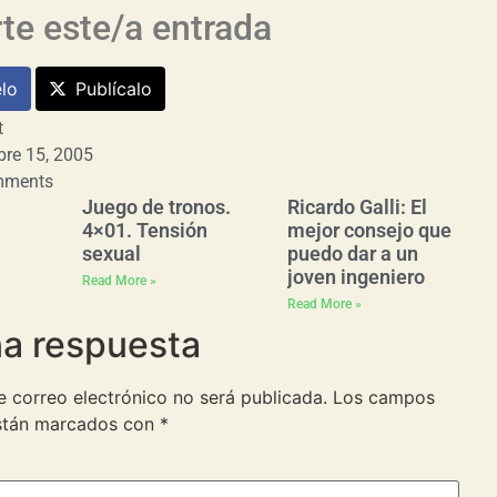
e este/a entrada
lo
Publícalo
t
re 15, 2005
mments
Juego de tronos.
Ricardo Galli: El
4×01. Tensión
mejor consejo que
sexual
puedo dar a un
joven ingeniero
Read More »
Read More »
na respuesta
e correo electrónico no será publicada.
Los campos
están marcados con
*