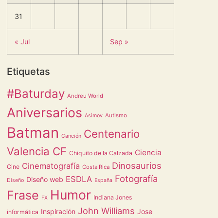
31
« Jul
Sep »
Etiquetas
#Baturday
Andreu World
Aniversarios
Autismo
Asimov
Batman
Centenario
Canción
Valencia CF
Ciencia
Chiquito de la Calzada
Dinosaurios
Cinematografía
Cine
Costa Rica
Fotografía
ESDLA
Diseño web
Diseño
España
Humor
Frase
Indiana Jones
FX
John Williams
Inspiración
Jose
informática