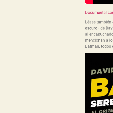
Documental co
Léase también 
oscuro
» de
Dav
al encapuchado 
mencionan a los
Batman, todos e