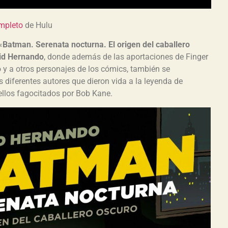
mpleto
de Hulu
«
Batman. Serenata nocturna. El origen del caballero
id Hernando
, donde además de las aportaciones de Finger
y a otros personajes de los cómics, también se
 diferentes autores que dieron vida a la leyenda de
llos fagocitados por Bob Kane.