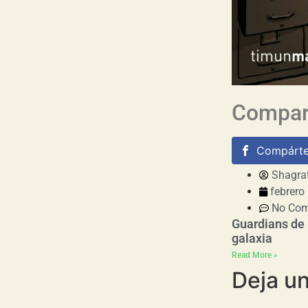
Compart
Compárte
Shagra
febrero
No Co
Guardians de 
galaxia
Read More »
Deja u