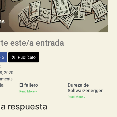
e este/a entrada
lo
Publícalo
t
 8, 2020
mments
la
El fallero
Dureza de
Schwarzenegger
Read More »
Read More »
na respuesta