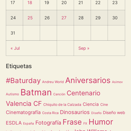
17
18
19
20
21
22
23
24
25
26
27
28
29
30
31
« Jul
Sep »
Etiquetas
Aniversarios
#Baturday
Andreu World
Asimov
Batman
Centenario
Autismo
Canción
Valencia CF
Ciencia
Chiquito de la Calzada
Cine
Dinosaurios
Cinematografía
Diseño web
Costa Rica
Diseño
Humor
Frase
Fotografía
ESDLA
España
FX