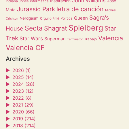
John Williams
Inspiración
Jose
Indiana Jones
informática
letra de canción
Jurassic Park
Mota
Michael
Sagra's
Queen
Nerdgasm
Política
Orgullo Friki
Crichton
Spielberg
Secta
Shagrat
Star
House
Valencia
Trek
Star Wars
Superman
Trabajo
Terminator
Valencia CF
Archives
►
2026 (1)
►
2025 (14)
►
2024 (28)
►
2023 (12)
►
2022 (8)
►
2021 (29)
►
2020 (66)
►
2019 (214)
►
2018 (214)