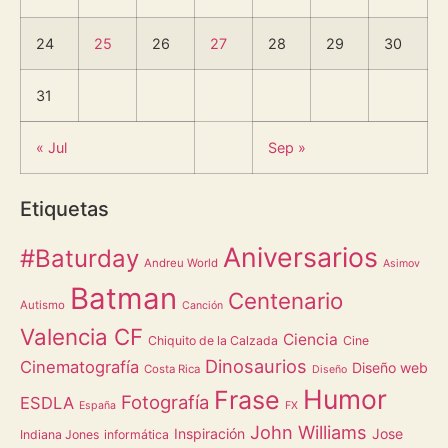
24
25
26
27
28
29
30
31
« Jul
Sep »
Etiquetas
Aniversarios
#Baturday
Andreu World
Asimov
Batman
Centenario
Autismo
Canción
Valencia CF
Ciencia
Chiquito de la Calzada
Cine
Dinosaurios
Cinematografía
Diseño web
Costa Rica
Diseño
Humor
Frase
Fotografía
ESDLA
España
FX
John Williams
Inspiración
Jose
Indiana Jones
informática