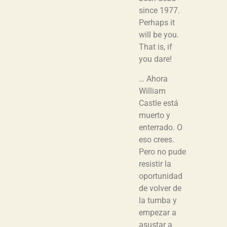
since 1977.
Perhaps it
will be you.
That is, if
you dare!
… Ahora
William
Castle está
muerto y
enterrado. O
eso crees.
Pero no pude
resistir la
oportunidad
de volver de
la tumba y
empezar a
asustar a