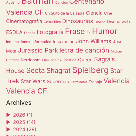
Batman
Centenario
Autismo
Canción
Valencia CF
Ciencia
Chiquito de la Calzada
Cine
Dinosaurios
Cinematografía
Diseño web
Costa Rica
Diseño
Humor
Frase
Fotografía
ESDLA
España
FX
John Williams
Inspiración
Jose
Indiana Jones
informática
letra de canción
Jurassic Park
Mota
Michael
Sagra's
Queen
Nerdgasm
Política
Orgullo Friki
Crichton
Spielberg
Secta
Shagrat
Star
House
Valencia
Trek
Star Wars
Superman
Trabajo
Terminator
Valencia CF
Archives
►
2026 (1)
►
2025 (14)
►
2024 (28)