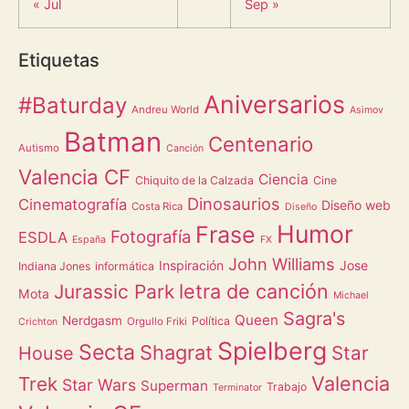
« Jul
Sep »
Etiquetas
Aniversarios
#Baturday
Andreu World
Asimov
Batman
Centenario
Autismo
Canción
Valencia CF
Ciencia
Chiquito de la Calzada
Cine
Dinosaurios
Cinematografía
Diseño web
Costa Rica
Diseño
Humor
Frase
Fotografía
ESDLA
España
FX
John Williams
Inspiración
Jose
Indiana Jones
informática
letra de canción
Jurassic Park
Mota
Michael
Sagra's
Queen
Nerdgasm
Política
Orgullo Friki
Crichton
Spielberg
Secta
Shagrat
Star
House
Valencia
Trek
Star Wars
Superman
Trabajo
Terminator