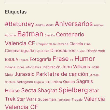
Etiquetas
Aniversarios
#Baturday
Andreu World
Asimov
Batman
Centenario
Autismo
Canción
Valencia CF
Ciencia
Chiquito de la Calzada
Cine
Dinosaurios
Cinematografía
Diseño web
Costa Rica
Diseño
Humor
Frase
Fotografía
ESDLA
España
FX
John Williams
Inspiración
Jose
Indiana Jones
informática
letra de canción
Jurassic Park
Mota
Michael
Sagra's
Queen
Nerdgasm
Política
Orgullo Friki
Crichton
Spielberg
Secta
Shagrat
Star
House
Valencia
Trek
Star Wars
Superman
Trabajo
Terminator
Valencia CF