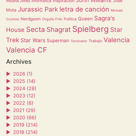
Inspiración
Jose
Indiana Jones
informática
letra de canción
Jurassic Park
Mota
Michael
Sagra's
Queen
Nerdgasm
Política
Orgullo Friki
Crichton
Spielberg
Secta
Shagrat
Star
House
Valencia
Trek
Star Wars
Superman
Trabajo
Terminator
Valencia CF
Archives
►
2026 (1)
►
2025 (14)
►
2024 (28)
►
2023 (12)
►
2022 (8)
►
2021 (29)
►
2020 (66)
►
2019 (214)
►
2018 (214)