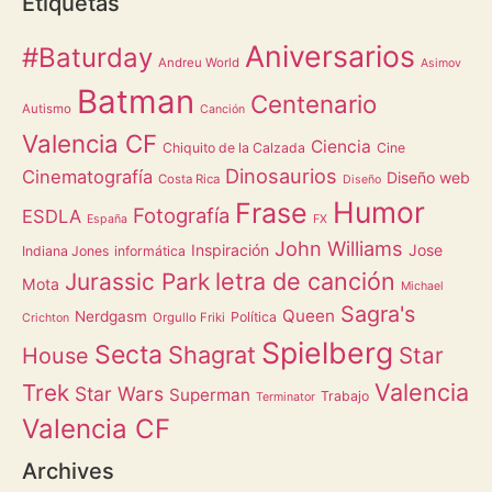
Etiquetas
Aniversarios
#Baturday
Andreu World
Asimov
Batman
Centenario
Autismo
Canción
Valencia CF
Ciencia
Chiquito de la Calzada
Cine
Dinosaurios
Cinematografía
Diseño web
Costa Rica
Diseño
Humor
Frase
Fotografía
ESDLA
España
FX
John Williams
Inspiración
Jose
Indiana Jones
informática
letra de canción
Jurassic Park
Mota
Michael
Sagra's
Queen
Nerdgasm
Política
Orgullo Friki
Crichton
Spielberg
Secta
Shagrat
Star
House
Valencia
Trek
Star Wars
Superman
Trabajo
Terminator
Valencia CF
Archives