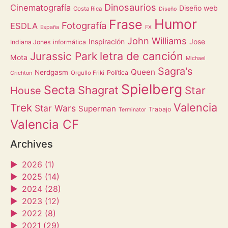
Dinosaurios
Cinematografía
Diseño web
Costa Rica
Diseño
Humor
Frase
Fotografía
ESDLA
España
FX
John Williams
Inspiración
Jose
Indiana Jones
informática
letra de canción
Jurassic Park
Mota
Michael
Sagra's
Queen
Nerdgasm
Política
Orgullo Friki
Crichton
Spielberg
Secta
Shagrat
Star
House
Valencia
Trek
Star Wars
Superman
Trabajo
Terminator
Valencia CF
Archives
►
2026 (1)
►
2025 (14)
►
2024 (28)
►
2023 (12)
►
2022 (8)
►
2021 (29)