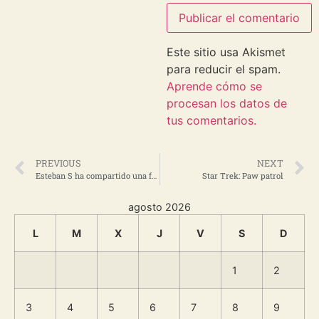
Este sitio usa Akismet
para reducir el spam.
Aprende cómo se
procesan los datos de
tus comentarios.
PREVIOUS
NEXT
Esteban S ha compartido una foto de Flickr contigo.
Star Trek: Paw patrol
agosto 2026
L
M
X
J
V
S
D
1
2
3
4
5
6
7
8
9