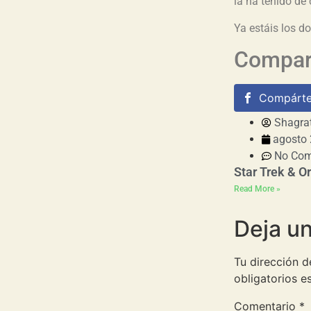
la ha tenido de
Ya estáis los dos
Compart
Compárte
Shagra
agosto 
No Co
Star Trek & Or
Read More »
Deja u
Tu dirección d
obligatorios 
Comentario
*