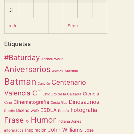
31
« Jul
Sep »
Etiquetas
#Baturday
Andreu World
Aniversarios
Autismo
Asimov
Batman
Centenario
Canción
Valencia CF
Ciencia
Chiquito de la Calzada
Dinosaurios
Cinematografía
Cine
Costa Rica
Fotografía
ESDLA
Diseño web
Diseño
España
Humor
Frase
Indiana Jones
FX
John Williams
Inspiración
Jose
informática