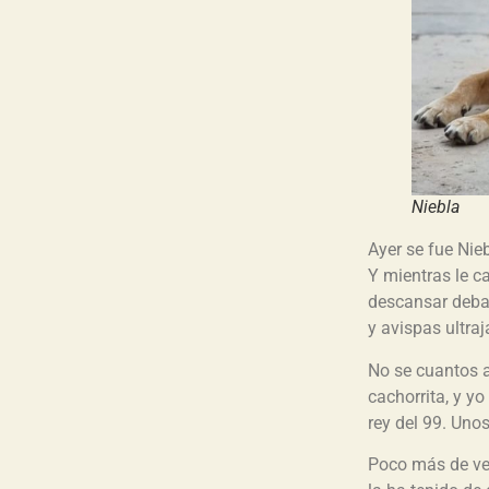
Niebla
Ayer se fue Nie
Y mientras le ca
descansar debaj
y avispas ultra
No se cuantos a
cachorrita, y y
rey del 99. Uno
Poco más de vei