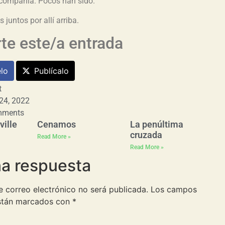
 compañía. Pocos han sido.
 juntos por allí arriba.
e este/a entrada
lo
Publícalo
t
24, 2022
mments
ville
Cenamos
La penúltima
cruzada
Read More »
Read More »
na respuesta
e correo electrónico no será publicada.
Los campos
están marcados con
*