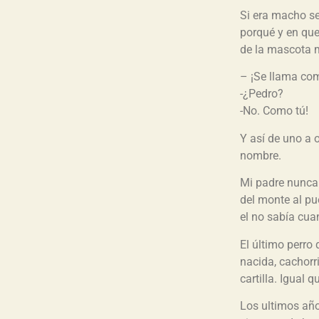
Si era macho se
porqué y en que
de la mascota 
– ¡Se llama com
-¿Pedro?
-No. Como tú!
Y así de uno a 
nombre.
Mi padre nunca
del monte al pu
el no sabía cua
El último perro
nacida, cachorri
cartilla. Igual 
Los ultimos año