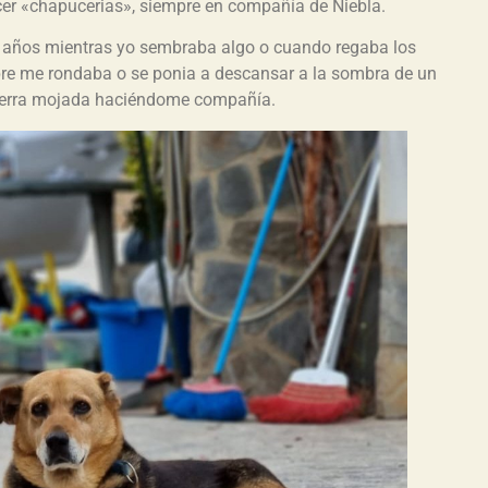
cer «chapucerias», siempre en compañía de Niebla.
s años mientras yo sembraba algo o cuando regaba los
re me rondaba o se ponia a descansar a la sombra de un
 tierra mojada haciéndome compañía.