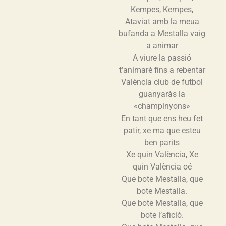
Kempes, Kempes,
Ataviat amb la meua
bufanda a Mestalla vaig
a animar
A viure la passió
t’animaré fins a rebentar
València club de futbol
guanyaràs la
«champinyons»
En tant que ens heu fet
patir, xe ma que esteu
ben parits
Xe quin València, Xe
quin València oé
Que bote Mestalla, que
bote Mestalla.
Que bote Mestalla, que
bote l’afició.