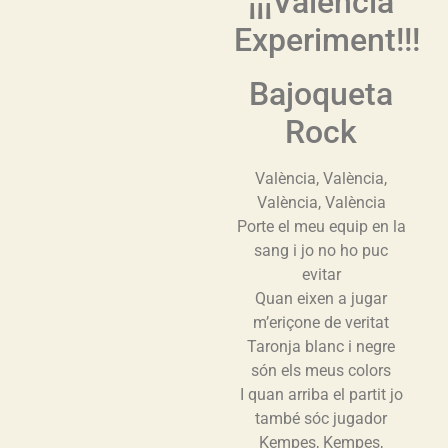
¡¡¡Valencia
Experiment!!!
Bajoqueta
Rock
València, València,
València, València
Porte el meu equip en la
sang i jo no ho puc
evitar
Quan eixen a jugar
m’eriçone de veritat
Taronja blanc i negre
són els meus colors
I quan arriba el partit jo
també sóc jugador
Kempes, Kempes,