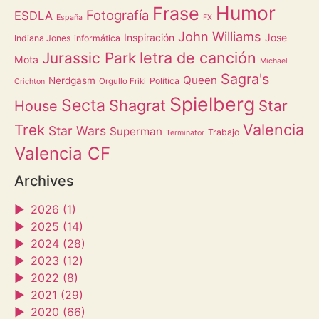
Humor
Frase
Fotografía
ESDLA
España
FX
John Williams
Inspiración
Jose
Indiana Jones
informática
letra de canción
Jurassic Park
Mota
Michael
Sagra's
Queen
Nerdgasm
Política
Orgullo Friki
Crichton
Spielberg
Secta
Shagrat
Star
House
Valencia
Trek
Star Wars
Superman
Trabajo
Terminator
Valencia CF
Archives
►
2026 (1)
►
2025 (14)
►
2024 (28)
►
2023 (12)
►
2022 (8)
►
2021 (29)
►
2020 (66)