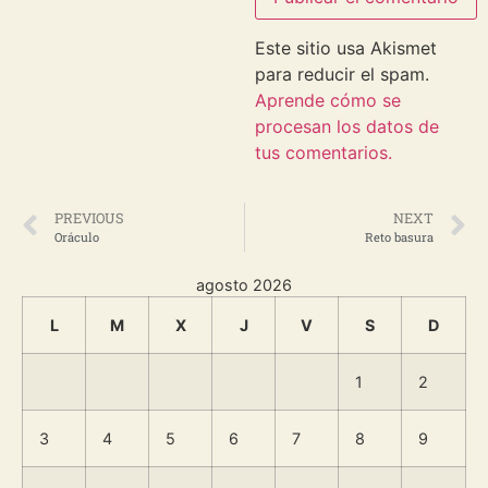
Este sitio usa Akismet
para reducir el spam.
Aprende cómo se
procesan los datos de
tus comentarios.
PREVIOUS
NEXT
Oráculo
Reto basura
agosto 2026
L
M
X
J
V
S
D
1
2
3
4
5
6
7
8
9