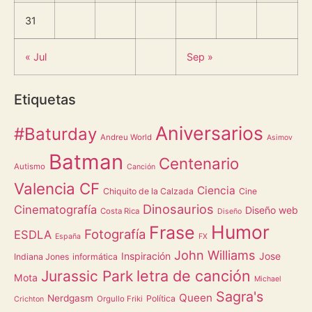
31
« Jul
Sep »
Etiquetas
Aniversarios
#Baturday
Andreu World
Asimov
Batman
Centenario
Autismo
Canción
Valencia CF
Ciencia
Chiquito de la Calzada
Cine
Dinosaurios
Cinematografía
Diseño web
Costa Rica
Diseño
Humor
Frase
Fotografía
ESDLA
España
FX
John Williams
Inspiración
Jose
Indiana Jones
informática
letra de canción
Jurassic Park
Mota
Michael
Sagra's
Queen
Nerdgasm
Política
Orgullo Friki
Crichton