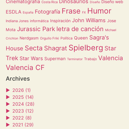
Dinosaurios
Cinematografía
Diseño web
Costa Rica
Diseño
Humor
Frase
Fotografía
ESDLA
España
FX
John Williams
Inspiración
Jose
Indiana Jones
informática
letra de canción
Jurassic Park
Mota
Michael
Sagra's
Queen
Nerdgasm
Política
Orgullo Friki
Crichton
Spielberg
Secta
Shagrat
Star
House
Valencia
Trek
Star Wars
Superman
Trabajo
Terminator
Valencia CF
Archives
►
2026 (1)
►
2025 (14)
►
2024 (28)
►
2023 (12)
►
2022 (8)
►
2021 (29)