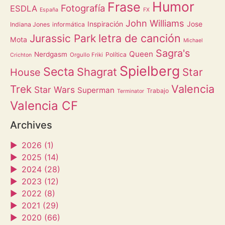
Humor
Frase
Fotografía
ESDLA
España
FX
John Williams
Inspiración
Jose
Indiana Jones
informática
letra de canción
Jurassic Park
Mota
Michael
Sagra's
Queen
Nerdgasm
Política
Orgullo Friki
Crichton
Spielberg
Secta
Shagrat
Star
House
Valencia
Trek
Star Wars
Superman
Trabajo
Terminator
Valencia CF
Archives
►
2026 (1)
►
2025 (14)
►
2024 (28)
►
2023 (12)
►
2022 (8)
►
2021 (29)
►
2020 (66)