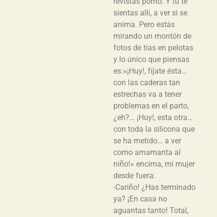
revistas porno. Y tú te
sientas allí, a ver si se
anima. Pero estás
mirando un montón de
fotos de tías en pelotas
y lo único que piensas
es:»¡Huy!, fíjate ésta…
con las caderas tan
estrechas va a tener
problemas en el parto,
¿eh?… ¡Huy!, esta otra…
con toda la silicona que
se ha metido… a ver
como amamanta al
niño!» encima, mi mujer
desde fuera:
-Cariño! ¿Has terminado
ya? ¡En casa no
aguantas tanto! Total,