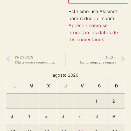
Este sitio usa Akismet
para reducir el spam.
Aprende cómo se
procesan los datos de
tus comentarios.
PREVIOUS
NEXT
Ella te quiere como amigo
La hormiga y la cigarra
agosto 2026
L
M
X
J
V
S
D
1
2
3
4
5
6
7
8
9