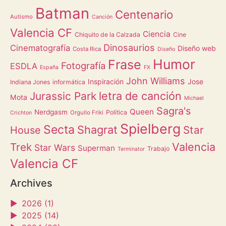
Batman
Centenario
Autismo
Canción
Valencia CF
Ciencia
Chiquito de la Calzada
Cine
Dinosaurios
Cinematografía
Diseño web
Costa Rica
Diseño
Humor
Frase
Fotografía
ESDLA
España
FX
John Williams
Inspiración
Jose
Indiana Jones
informática
letra de canción
Jurassic Park
Mota
Michael
Sagra's
Queen
Nerdgasm
Política
Orgullo Friki
Crichton
Spielberg
Secta
Shagrat
Star
House
Valencia
Trek
Star Wars
Superman
Trabajo
Terminator
Valencia CF
Archives
►
2026 (1)
►
2025 (14)