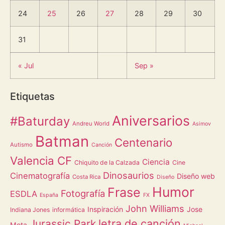
24
25
26
27
28
29
30
31
« Jul
Sep »
Etiquetas
Aniversarios
#Baturday
Andreu World
Asimov
Batman
Centenario
Autismo
Canción
Valencia CF
Ciencia
Chiquito de la Calzada
Cine
Dinosaurios
Cinematografía
Diseño web
Costa Rica
Diseño
Humor
Frase
Fotografía
ESDLA
España
FX
John Williams
Inspiración
Jose
Indiana Jones
informática
letra de canción
Jurassic Park
Mota