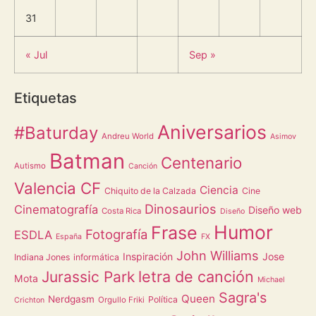
31
« Jul
Sep »
Etiquetas
Aniversarios
#Baturday
Andreu World
Asimov
Batman
Centenario
Autismo
Canción
Valencia CF
Ciencia
Chiquito de la Calzada
Cine
Dinosaurios
Cinematografía
Diseño web
Costa Rica
Diseño
Humor
Frase
Fotografía
ESDLA
España
FX
John Williams
Inspiración
Jose
Indiana Jones
informática
letra de canción
Jurassic Park
Mota
Michael
Sagra's
Queen
Nerdgasm
Política
Orgullo Friki
Crichton