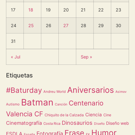
17
18
19
20
21
22
23
24
25
26
27
28
29
30
31
« Jul
Sep »
Etiquetas
Aniversarios
#Baturday
Andreu World
Asimov
Batman
Centenario
Autismo
Canción
Valencia CF
Ciencia
Chiquito de la Calzada
Cine
Dinosaurios
Cinematografía
Diseño web
Costa Rica
Diseño
Humor
Frase
Fotografía
ESDLA
España
FX