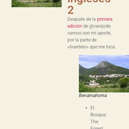
2
Después de la
primera
edición
de @canijode
vamos con mi aporte,
por la parte de
«huertero» que me toca.
Benamahoma
El
Bosque:
The
Forest