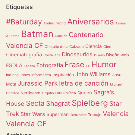
Etiquetas
Aniversarios
#Baturday
Andreu World
Asimov
Batman
Centenario
Autismo
Canción
Valencia CF
Ciencia
Chiquito de la Calzada
Cine
Dinosaurios
Cinematografía
Diseño web
Costa Rica
Diseño
Humor
Frase
Fotografía
ESDLA
España
FX
John Williams
Inspiración
Jose
Indiana Jones
informática
letra de canción
Jurassic Park
Mota
Michael
Sagra's
Queen
Nerdgasm
Política
Orgullo Friki
Crichton
Spielberg
Secta
Shagrat
Star
House
Valencia
Trek
Star Wars
Superman
Trabajo
Terminator
Valencia CF