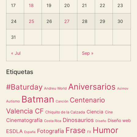
17
18
19
20
21
22
23
24
25
26
27
28
29
30
31
« Jul
Sep »
Etiquetas
Aniversarios
#Baturday
Andreu World
Asimov
Batman
Centenario
Autismo
Canción
Valencia CF
Ciencia
Chiquito de la Calzada
Cine
Dinosaurios
Cinematografía
Diseño web
Costa Rica
Diseño
Humor
Frase
Fotografía
ESDLA
España
FX