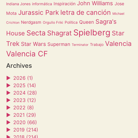
John Williams
Inspiración
Jose
Indiana Jones
informática
letra de canción
Jurassic Park
Mota
Michael
Sagra's
Queen
Nerdgasm
Política
Orgullo Friki
Crichton
Spielberg
Secta
Shagrat
Star
House
Valencia
Trek
Star Wars
Superman
Trabajo
Terminator
Valencia CF
Archives
►
2026 (1)
►
2025 (14)
►
2024 (28)
►
2023 (12)
►
2022 (8)
►
2021 (29)
►
2020 (66)
►
2019 (214)
►
2018 (214)