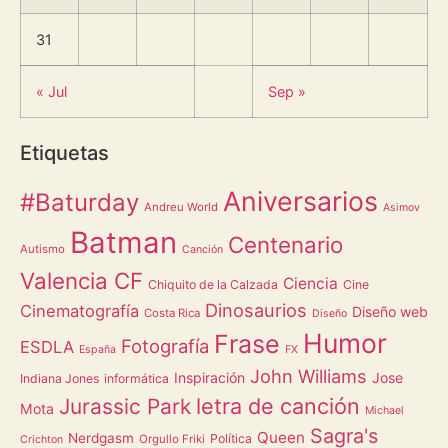
31
« Jul
Sep »
Etiquetas
Aniversarios
#Baturday
Andreu World
Asimov
Batman
Centenario
Autismo
Canción
Valencia CF
Ciencia
Chiquito de la Calzada
Cine
Dinosaurios
Cinematografía
Diseño web
Costa Rica
Diseño
Humor
Frase
Fotografía
ESDLA
España
FX
John Williams
Inspiración
Jose
Indiana Jones
informática
letra de canción
Jurassic Park
Mota
Michael
Sagra's
Queen
Nerdgasm
Política
Orgullo Friki
Crichton