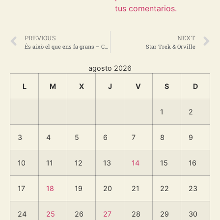
tus comentarios.
PREVIOUS
NEXT
És això el que ens fa grans – Cançó per al centenari del València CF (Tardor)
Star Trek & Orville
agosto 2026
L
M
X
J
V
S
D
1
2
3
4
5
6
7
8
9
10
11
12
13
14
15
16
17
18
19
20
21
22
23
24
25
26
27
28
29
30