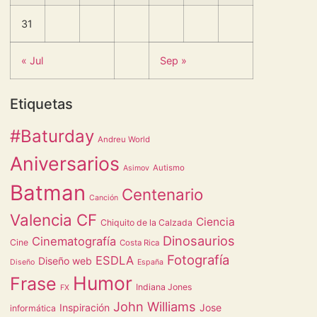
31
« Jul
Sep »
Etiquetas
#Baturday
Andreu World
Aniversarios
Autismo
Asimov
Batman
Centenario
Canción
Valencia CF
Ciencia
Chiquito de la Calzada
Dinosaurios
Cinematografía
Cine
Costa Rica
Fotografía
ESDLA
Diseño web
Diseño
España
Humor
Frase
Indiana Jones
FX
John Williams
Inspiración
Jose
informática