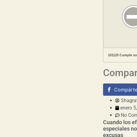
101125 Cumple sob
Compart
Compárte
Shagra
enero 5
No Co
Cuando los ef
especiales no
excusas