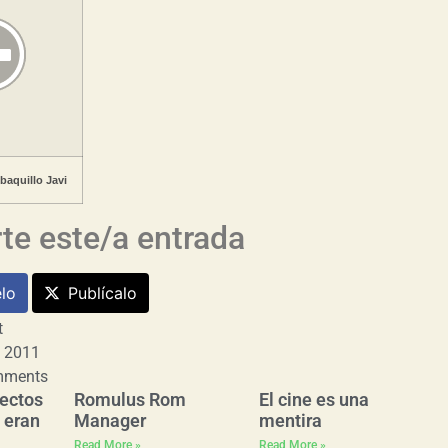
aquillo Javi
e este/a entrada
lo
Publícalo
t
, 2011
mments
ectos
Romulus Rom
El cine es una
 eran
Manager
mentira
Read More »
Read More »