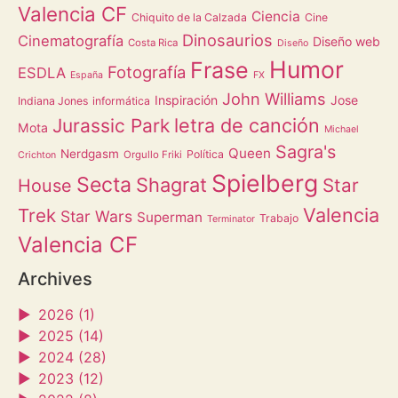
Valencia CF
Ciencia
Chiquito de la Calzada
Cine
Dinosaurios
Cinematografía
Diseño web
Costa Rica
Diseño
Humor
Frase
Fotografía
ESDLA
España
FX
John Williams
Inspiración
Jose
Indiana Jones
informática
letra de canción
Jurassic Park
Mota
Michael
Sagra's
Queen
Nerdgasm
Política
Orgullo Friki
Crichton
Spielberg
Secta
Shagrat
Star
House
Valencia
Trek
Star Wars
Superman
Trabajo
Terminator
Valencia CF
Archives
►
2026 (1)
►
2025 (14)
►
2024 (28)
►
2023 (12)