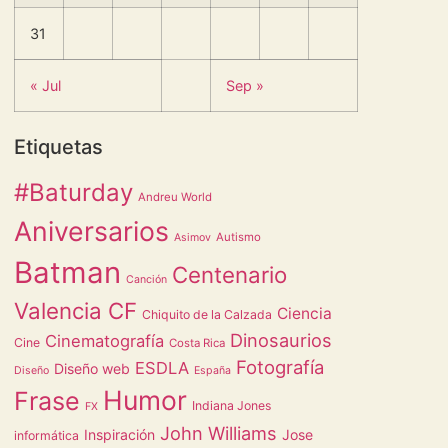
31
« Jul
Sep »
Etiquetas
#Baturday
Andreu World
Aniversarios
Autismo
Asimov
Batman
Centenario
Canción
Valencia CF
Ciencia
Chiquito de la Calzada
Dinosaurios
Cinematografía
Cine
Costa Rica
Fotografía
ESDLA
Diseño web
Diseño
España
Humor
Frase
Indiana Jones
FX
John Williams
Inspiración
Jose
informática