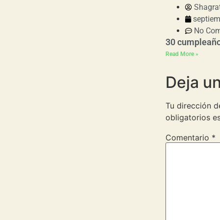
Shagra
septiem
No Co
30 cumpleañ
Read More »
Deja u
Tu dirección d
obligatorios 
Comentario
*