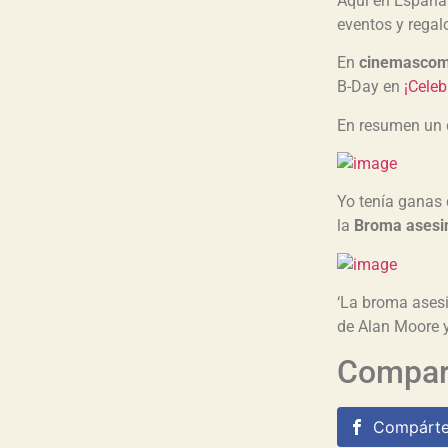
Aquí en Españ
eventos y regal
En
cinemascom
B-Day en
¡Celeb
En resumen un d
Yo tenía ganas 
la
Broma asesi
‘La broma asesi
de Alan Moore y
Compart
Compárte