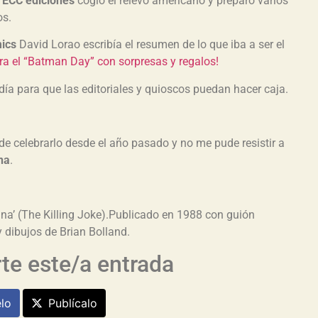
a
ECC ediciones
cogio el relevo americano y preparó varios
os.
ics
David Lorao escribía el resumen de lo que iba a ser el
ra el “Batman Day” con sorpresas y regalos!
ía para que las editoriales y quioscos puedan hacer caja.
de celebrarlo desde el año pasado y no me pude resistir a
na
.
na’ (The Killing Joke).Publicado en 1988 con guión
 dibujos de Brian Bolland.
e este/a entrada
lo
Publícalo