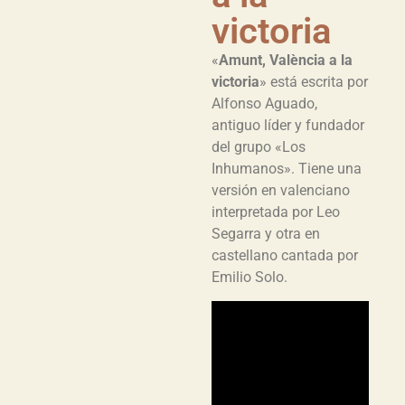
victoria
«
Amunt, València a la
victoria
» está escrita por
Alfonso Aguado,
antiguo líder y fundador
del grupo «Los
Inhumanos». Tiene una
versión en valenciano
interpretada por Leo
Segarra y otra en
castellano cantada por
Emilio Solo.