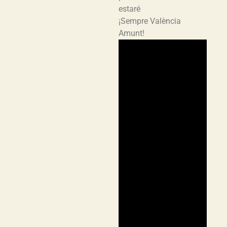
estaré
¡Sempre València
Amunt!