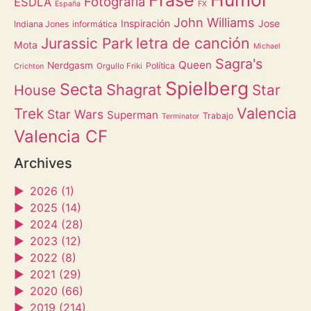
Fotografía
ESDLA
España
FX
John Williams
Inspiración
Jose
Indiana Jones
informática
letra de canción
Jurassic Park
Mota
Michael
Sagra's
Queen
Nerdgasm
Política
Orgullo Friki
Crichton
Spielberg
Secta
Shagrat
Star
House
Valencia
Trek
Star Wars
Superman
Trabajo
Terminator
Valencia CF
Archives
►
2026 (1)
►
2025 (14)
►
2024 (28)
►
2023 (12)
►
2022 (8)
►
2021 (29)
►
2020 (66)
►
2019 (214)