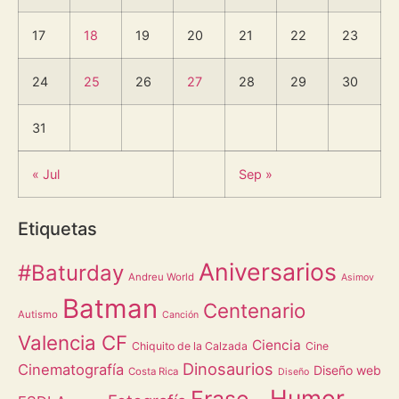
17
18
19
20
21
22
23
24
25
26
27
28
29
30
31
« Jul
Sep »
Etiquetas
Aniversarios
#Baturday
Andreu World
Asimov
Batman
Centenario
Autismo
Canción
Valencia CF
Ciencia
Chiquito de la Calzada
Cine
Dinosaurios
Cinematografía
Diseño web
Costa Rica
Diseño
Humor
Frase