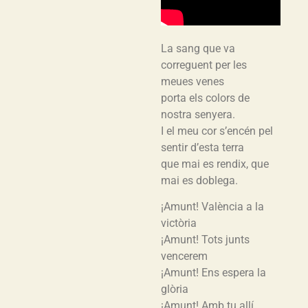
La sang que va
correguent per les
meues venes
porta els colors de
nostra senyera.
I el meu cor s’encén pel
sentir d’esta terra
que mai es rendix, que
mai es doblega.
¡Amunt! València a la
victòria
¡Amunt! Tots junts
vencerem
¡Amunt! Ens espera la
glòria
¡Amunt! Amb tu allí