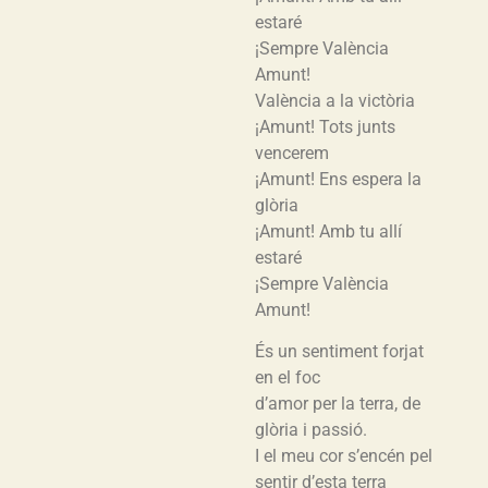
estaré
¡Sempre València
Amunt!
València a la victòria
¡Amunt! Tots junts
vencerem
¡Amunt! Ens espera la
glòria
¡Amunt! Amb tu allí
estaré
¡Sempre València
Amunt!
És un sentiment forjat
en el foc
d’amor per la terra, de
glòria i passió.
I el meu cor s’encén pel
sentir d’esta terra