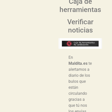
Caja de
herramientas
Verificar
noticias
En
Maldita.es
te
alertamos a
diario de los
bulos que
están
circulando
gracias a
que tú nos
los envías,