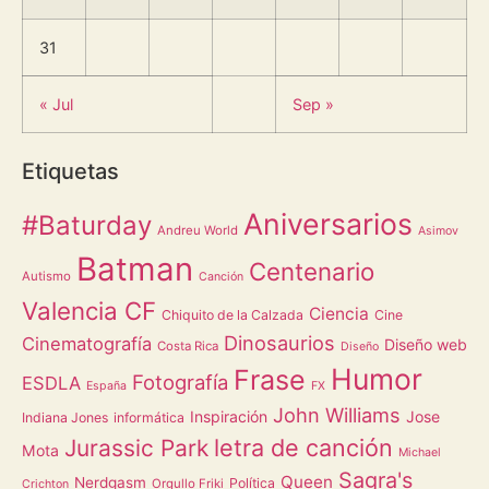
31
« Jul
Sep »
Etiquetas
Aniversarios
#Baturday
Andreu World
Asimov
Batman
Centenario
Autismo
Canción
Valencia CF
Ciencia
Chiquito de la Calzada
Cine
Dinosaurios
Cinematografía
Diseño web
Costa Rica
Diseño
Humor
Frase
Fotografía
ESDLA
España
FX
John Williams
Inspiración
Jose
Indiana Jones
informática
letra de canción
Jurassic Park
Mota
Michael
Sagra's
Queen
Nerdgasm
Política
Orgullo Friki
Crichton