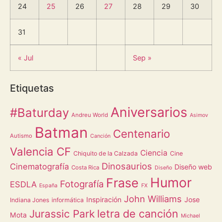
24
25
26
27
28
29
30
31
« Jul
Sep »
Etiquetas
Aniversarios
#Baturday
Andreu World
Asimov
Batman
Centenario
Autismo
Canción
Valencia CF
Ciencia
Chiquito de la Calzada
Cine
Dinosaurios
Cinematografía
Diseño web
Costa Rica
Diseño
Humor
Frase
Fotografía
ESDLA
España
FX
John Williams
Inspiración
Jose
Indiana Jones
informática
letra de canción
Jurassic Park
Mota
Michael