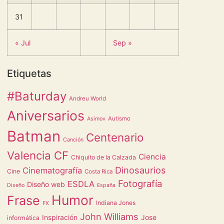
31
« Jul
Sep »
Etiquetas
#Baturday
Andreu World
Aniversarios
Autismo
Asimov
Batman
Centenario
Canción
Valencia CF
Ciencia
Chiquito de la Calzada
Dinosaurios
Cinematografía
Cine
Costa Rica
Fotografía
ESDLA
Diseño web
Diseño
España
Humor
Frase
Indiana Jones
FX
John Williams
Inspiración
Jose
informática