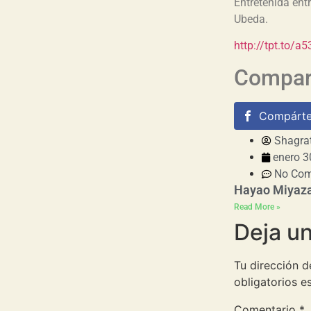
Entretenida ent
Ubeda.
http://tpt.to/a
Compart
Compárte
Shagra
enero 3
No Co
Hayao Miyaz
Read More »
Deja u
Tu dirección d
obligatorios 
Comentario
*