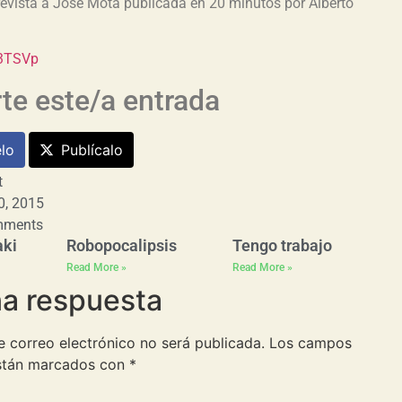
revista a José Mota publicada en 20 minutos por Alberto
53TSVp
e este/a entrada
lo
Publícalo
t
0, 2015
mments
aki
Robopocalipsis
Tengo trabajo
Read More »
Read More »
na respuesta
e correo electrónico no será publicada.
Los campos
están marcados con
*