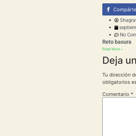
Compárte
Shagra
septiem
No Co
Reto basura
Read More »
Deja u
Tu dirección d
obligatorios 
Comentario
*