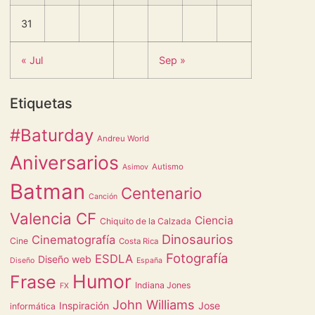
31
« Jul
Sep »
Etiquetas
#Baturday
Andreu World
Aniversarios
Autismo
Asimov
Batman
Centenario
Canción
Valencia CF
Ciencia
Chiquito de la Calzada
Dinosaurios
Cinematografía
Cine
Costa Rica
Fotografía
ESDLA
Diseño web
Diseño
España
Humor
Frase
Indiana Jones
FX
John Williams
Inspiración
Jose
informática