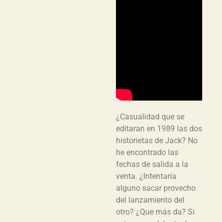
¿Casualidad que se
editaran en 1989 las dos
historietas de Jack? No
he encontrado las
fechas de salida a la
venta. ¿Intentaría
alguno sacar provecho
del lanzamiento del
otro? ¿Que más da? Si