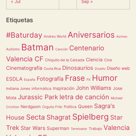
« Jul
Sep »
Etiquetas
Aniversarios
#Baturday
Andreu World
Asimov
Batman
Centenario
Autismo
Canción
Valencia CF
Ciencia
Chiquito de la Calzada
Cine
Dinosaurios
Cinematografía
Diseño web
Costa Rica
Diseño
Humor
Frase
Fotografía
ESDLA
España
FX
John Williams
Inspiración
Jose
Indiana Jones
informática
letra de canción
Jurassic Park
Mota
Michael
Sagra's
Queen
Nerdgasm
Política
Orgullo Friki
Crichton
Spielberg
Secta
Shagrat
Star
House
Valencia
Trek
Star Wars
Superman
Trabajo
Terminator