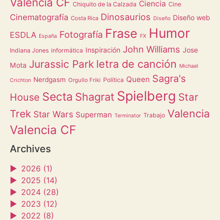
Valencia CF
Ciencia
Chiquito de la Calzada
Cine
Dinosaurios
Cinematografía
Diseño web
Costa Rica
Diseño
Humor
Frase
Fotografía
ESDLA
España
FX
John Williams
Inspiración
Jose
Indiana Jones
informática
letra de canción
Jurassic Park
Mota
Michael
Sagra's
Queen
Nerdgasm
Política
Orgullo Friki
Crichton
Spielberg
Secta
Shagrat
Star
House
Valencia
Trek
Star Wars
Superman
Trabajo
Terminator
Valencia CF
Archives
►
2026 (1)
►
2025 (14)
►
2024 (28)
►
2023 (12)
►
2022 (8)