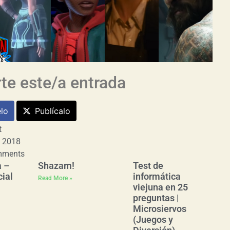
e este/a entrada
lo
Publícalo
t
, 2018
mments
a –
Shazam!
Test de
ial
informática
Read More »
viejuna en 25
preguntas |
Microsiervos
(Juegos y