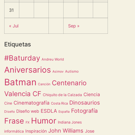
31
« Jul
Sep »
Etiquetas
#Baturday
Andreu World
Aniversarios
Autismo
Asimov
Batman
Centenario
Canción
Valencia CF
Ciencia
Chiquito de la Calzada
Dinosaurios
Cinematografía
Cine
Costa Rica
Fotografía
ESDLA
Diseño web
Diseño
España
Humor
Frase
Indiana Jones
FX
John Williams
Inspiración
Jose
informática