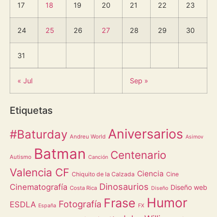
17
18
19
20
21
22
23
24
25
26
27
28
29
30
31
« Jul
Sep »
Etiquetas
Aniversarios
#Baturday
Andreu World
Asimov
Batman
Centenario
Autismo
Canción
Valencia CF
Ciencia
Chiquito de la Calzada
Cine
Dinosaurios
Cinematografía
Diseño web
Costa Rica
Diseño
Humor
Frase
Fotografía
ESDLA
España
FX