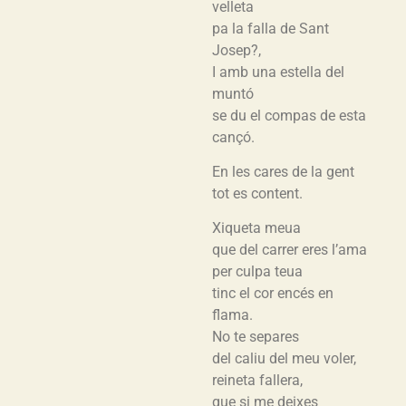
velleta
pa la falla de Sant
Josep?,
I amb una estella del
muntó
se du el compas de esta
cançó.
En les cares de la gent
tot es content.
Xiqueta meua
que del carrer eres l’ama
per culpa teua
tinc el cor encés en
flama.
No te separes
del caliu del meu voler,
reineta fallera,
que si me deixes