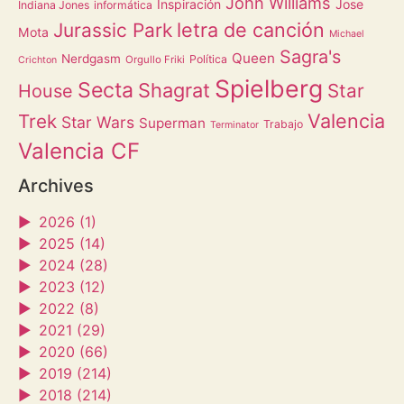
John Williams
Inspiración
Jose
Indiana Jones
informática
letra de canción
Jurassic Park
Mota
Michael
Sagra's
Queen
Nerdgasm
Política
Orgullo Friki
Crichton
Spielberg
Secta
Shagrat
Star
House
Valencia
Trek
Star Wars
Superman
Trabajo
Terminator
Valencia CF
Archives
►
2026 (1)
►
2025 (14)
►
2024 (28)
►
2023 (12)
►
2022 (8)
►
2021 (29)
►
2020 (66)
►
2019 (214)
►
2018 (214)