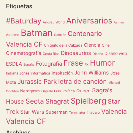
Etiquetas
Aniversarios
#Baturday
Andreu World
Asimov
Batman
Centenario
Autismo
Canción
Valencia CF
Ciencia
Chiquito de la Calzada
Cine
Dinosaurios
Cinematografía
Diseño web
Costa Rica
Diseño
Humor
Frase
Fotografía
ESDLA
España
FX
John Williams
Inspiración
Jose
Indiana Jones
informática
letra de canción
Jurassic Park
Mota
Michael
Sagra's
Queen
Nerdgasm
Política
Orgullo Friki
Crichton
Spielberg
Secta
Shagrat
Star
House
Valencia
Trek
Star Wars
Superman
Trabajo
Terminator
Valencia CF
Archives