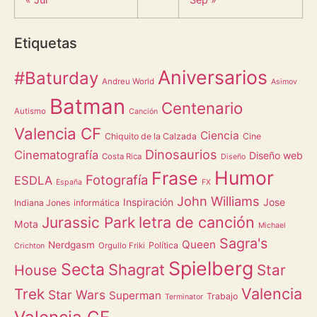
Etiquetas
Aniversarios
#Baturday
Andreu World
Asimov
Batman
Centenario
Autismo
Canción
Valencia CF
Ciencia
Chiquito de la Calzada
Cine
Dinosaurios
Cinematografía
Diseño web
Costa Rica
Diseño
Humor
Frase
Fotografía
ESDLA
España
FX
John Williams
Inspiración
Jose
Indiana Jones
informática
letra de canción
Jurassic Park
Mota
Michael
Sagra's
Queen
Nerdgasm
Política
Orgullo Friki
Crichton
Spielberg
Secta
Shagrat
Star
House
Valencia
Trek
Star Wars
Superman
Trabajo
Terminator