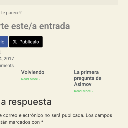
 te parece?
e este/a entrada
lo
Publícalo
t
4, 2017
mments
Volviendo
La primera
pregunta de
Read More »
Asimov
Read More »
na respuesta
e correo electrónico no será publicada.
Los campos
están marcados con
*