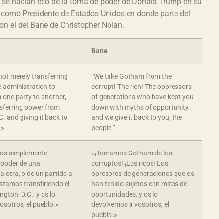
, se hacían eco de la toma de poder de Donald Trump en su
 como Presidente de Estados Unidos en donde parte del
con el del Bane de Christopher Nolan.
Bane
not merely transferring
“We take Gotham from the
 administration to
corrupt! The rich! The oppressors
 one party to another,
of generations who have kept you
nsferring power from
down with myths of opportunity,
. and giving it back to
and we give it back to you, the
.»
people.”
mos simplemente
«¡Tomamos Gotham de los
l poder de una
corruptos! ¡Los ricos! Los
a otra, o de un partido a
opresores de generaciones que os
estamos transfiriendo el
han tenido sujetos con mitos de
gton, D.C., y os lo
oportunidades, y os lo
sotros, el pueblo.»
devolvemos a vosotros, el
pueblo.»