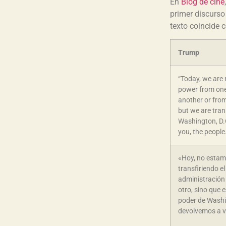
En
Blog de cine
primer discurso
texto coincide 
Trump
“Today, we are 
power from one
another or from
but we are tra
Washington, D.C
you, the people
«Hoy, no esta
transfiriendo e
administración 
otro, sino que 
poder de Washin
devolvemos a vo