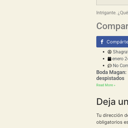
Intrigante. ¿Qué
Compart
Compárte
Shagra
enero 2
No Co
Boda Magan:
despistados
Read More »
Deja u
Tu dirección d
obligatorios 