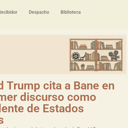
Recibidor
Despacho
Biblioteca
d Trump cita a Bane en
imer discurso como
dente de Estados
s