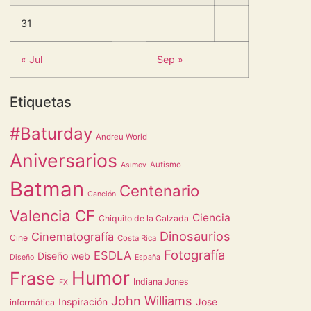
31
« Jul
Sep »
Etiquetas
#Baturday
Andreu World
Aniversarios
Autismo
Asimov
Batman
Centenario
Canción
Valencia CF
Ciencia
Chiquito de la Calzada
Dinosaurios
Cinematografía
Cine
Costa Rica
Fotografía
ESDLA
Diseño web
Diseño
España
Humor
Frase
Indiana Jones
FX
John Williams
Inspiración
Jose
informática