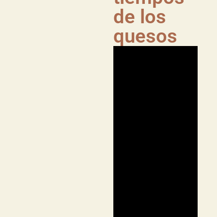
de los
quesos