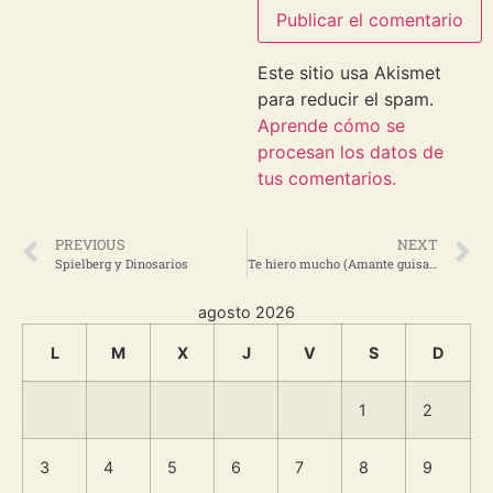
Este sitio usa Akismet
para reducir el spam.
Aprende cómo se
procesan los datos de
tus comentarios.
PREVIOUS
NEXT
Spielberg y Dinosarios
Te hiero mucho (Amante guisante) – Love of Lesbian
agosto 2026
L
M
X
J
V
S
D
1
2
3
4
5
6
7
8
9