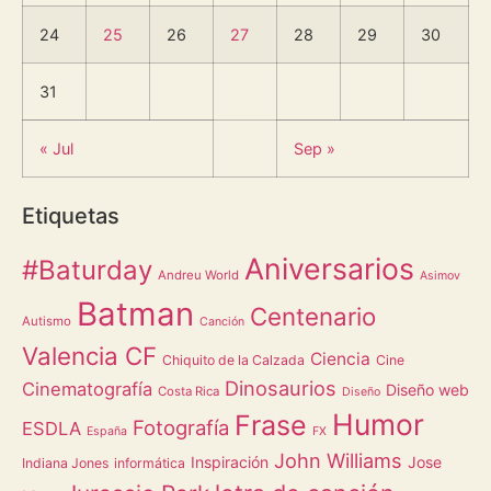
24
25
26
27
28
29
30
31
« Jul
Sep »
Etiquetas
Aniversarios
#Baturday
Andreu World
Asimov
Batman
Centenario
Autismo
Canción
Valencia CF
Ciencia
Chiquito de la Calzada
Cine
Dinosaurios
Cinematografía
Diseño web
Costa Rica
Diseño
Humor
Frase
Fotografía
ESDLA
España
FX
John Williams
Inspiración
Jose
Indiana Jones
informática