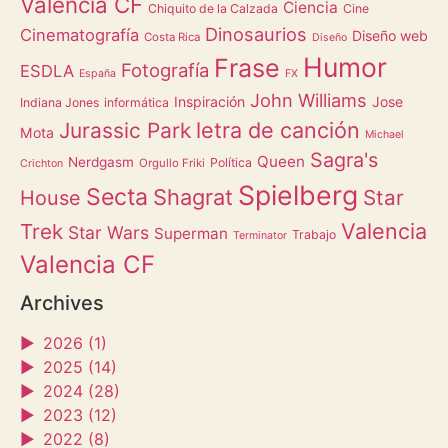
Valencia CF
Ciencia
Chiquito de la Calzada
Cine
Dinosaurios
Cinematografía
Diseño web
Costa Rica
Diseño
Humor
Frase
Fotografía
ESDLA
España
FX
John Williams
Inspiración
Jose
Indiana Jones
informática
letra de canción
Jurassic Park
Mota
Michael
Sagra's
Queen
Nerdgasm
Política
Orgullo Friki
Crichton
Spielberg
Secta
Shagrat
Star
House
Valencia
Trek
Star Wars
Superman
Trabajo
Terminator
Valencia CF
Archives
►
2026 (1)
►
2025 (14)
►
2024 (28)
►
2023 (12)
►
2022 (8)