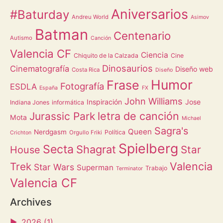
Aniversarios
#Baturday
Andreu World
Asimov
Batman
Centenario
Autismo
Canción
Valencia CF
Ciencia
Chiquito de la Calzada
Cine
Dinosaurios
Cinematografía
Diseño web
Costa Rica
Diseño
Humor
Frase
Fotografía
ESDLA
España
FX
John Williams
Inspiración
Jose
Indiana Jones
informática
letra de canción
Jurassic Park
Mota
Michael
Sagra's
Queen
Nerdgasm
Política
Orgullo Friki
Crichton
Spielberg
Secta
Shagrat
Star
House
Valencia
Trek
Star Wars
Superman
Trabajo
Terminator
Valencia CF
Archives
►
2026 (1)