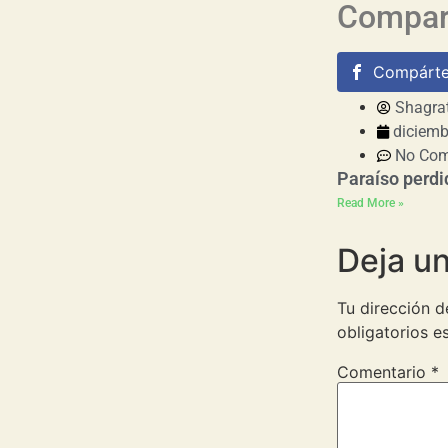
Compart
Compárte
Shagra
diciemb
No Co
Paraíso perdi
Read More »
Deja u
Tu dirección d
obligatorios 
Comentario
*