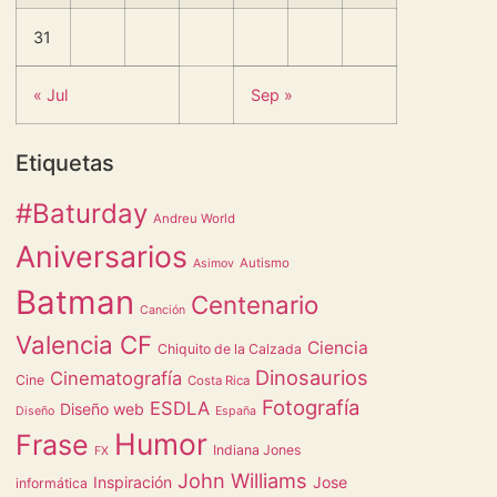
31
« Jul
Sep »
Etiquetas
#Baturday
Andreu World
Aniversarios
Autismo
Asimov
Batman
Centenario
Canción
Valencia CF
Ciencia
Chiquito de la Calzada
Dinosaurios
Cinematografía
Cine
Costa Rica
Fotografía
ESDLA
Diseño web
Diseño
España
Humor
Frase
Indiana Jones
FX
John Williams
Inspiración
Jose
informática