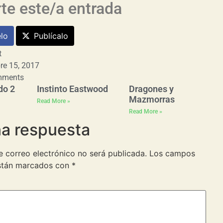
e este/a entrada
lo
Publícalo
t
re 15, 2017
mments
do 2
Instinto Eastwood
Dragones y
Mazmorras
Read More »
Read More »
na respuesta
e correo electrónico no será publicada.
Los campos
están marcados con
*