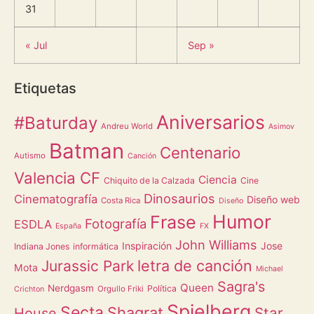
31
« Jul
Sep »
Etiquetas
Aniversarios
#Baturday
Andreu World
Asimov
Batman
Centenario
Autismo
Canción
Valencia CF
Ciencia
Chiquito de la Calzada
Cine
Dinosaurios
Cinematografía
Diseño web
Costa Rica
Diseño
Humor
Frase
Fotografía
ESDLA
España
FX
John Williams
Inspiración
Jose
Indiana Jones
informática
letra de canción
Jurassic Park
Mota
Michael
Sagra's
Queen
Nerdgasm
Política
Orgullo Friki
Crichton
Spielberg
Secta
Shagrat
Star
House