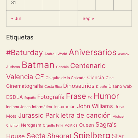
31
« Jul
Sep »
Etiquetas
Aniversarios
#Baturday
Andreu World
Asimov
Batman
Centenario
Autismo
Canción
Valencia CF
Ciencia
Chiquito de la Calzada
Cine
Dinosaurios
Cinematografía
Diseño web
Costa Rica
Diseño
Humor
Frase
Fotografía
ESDLA
España
FX
John Williams
Inspiración
Jose
Indiana Jones
informática
letra de canción
Jurassic Park
Mota
Michael
Sagra's
Queen
Nerdgasm
Política
Orgullo Friki
Crichton
Spielberg
Secta
Shagrat
Star
House