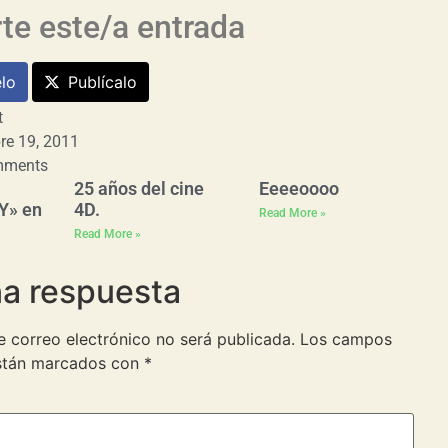
e este/a entrada
lo
Publícalo
t
re 19, 2011
mments
25 años del cine
Eeeeoooo
Y» en
4D.
Read More »
Read More »
na respuesta
e correo electrónico no será publicada.
Los campos
están marcados con
*