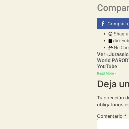
Compart
Compárte
Shagra
diciemb
No Co
Ver «Jurassic
World PAROD
YouTube
Read More »
Deja u
Tu dirección d
obligatorios 
Comentario
*