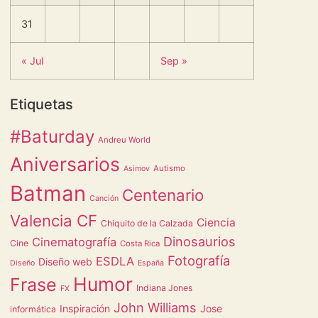
31
« Jul
Sep »
Etiquetas
#Baturday
Andreu World
Aniversarios
Autismo
Asimov
Batman
Centenario
Canción
Valencia CF
Ciencia
Chiquito de la Calzada
Dinosaurios
Cinematografía
Cine
Costa Rica
Fotografía
ESDLA
Diseño web
Diseño
España
Humor
Frase
Indiana Jones
FX
John Williams
Inspiración
Jose
informática