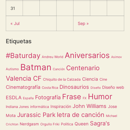
31
« Jul
Sep »
Etiquetas
Aniversarios
#Baturday
Andreu World
Asimov
Batman
Centenario
Autismo
Canción
Valencia CF
Ciencia
Chiquito de la Calzada
Cine
Dinosaurios
Cinematografía
Diseño web
Costa Rica
Diseño
Humor
Frase
Fotografía
ESDLA
España
FX
John Williams
Inspiración
Jose
Indiana Jones
informática
letra de canción
Jurassic Park
Mota
Michael
Sagra's
Queen
Nerdgasm
Política
Orgullo Friki
Crichton