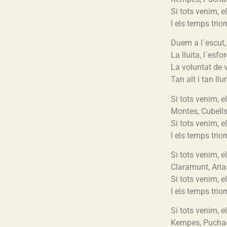
Si tots venim, e
I els temps trio
Duem a l´escut, 
La lluita, l´esfor
La voluntat de v
Tan alt i tan ll
Si tots venim, e
Montes, Cubells
Si tots venim, e
I els temps trio
Si tots venim, e
Claramunt, Aria
Si tots venim, e
I els temps trio
Si tots venim, e
Kempes, Puchad