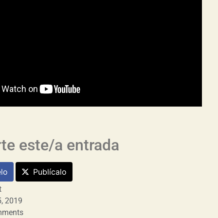
e este/a entrada
lo
Publícalo
t
, 2019
mments