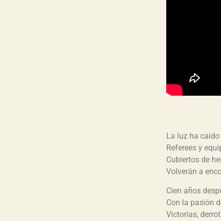
La luz ha caído 
Referees y equi
Cubiertos de he
Volverán a enco
Cien años desp
Con la pasión d
Victorias, derr