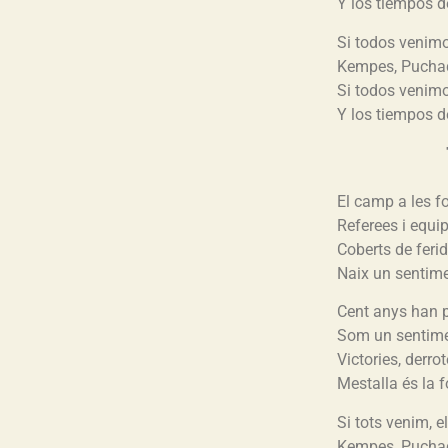
Y los tiempos d
Si todos venimo
Kempes, Puchad
Si todos venimo
Y los tiempos d
El camp a les f
Referees i equi
Coberts de ferid
Naix un sentime
Cent anys han p
Som un sentime
Victories, derro
Mestalla és la f
Si tots venim, e
Kempes, Puchad