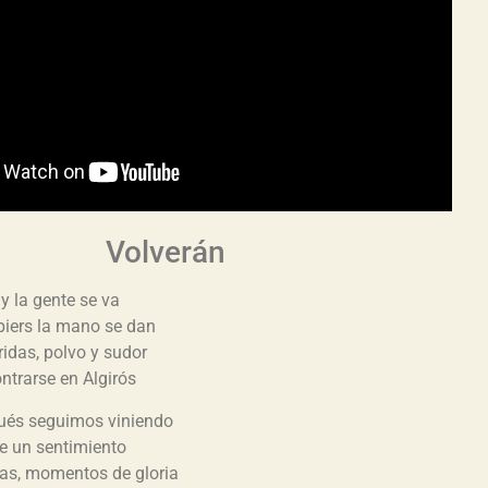
Volverán
y la gente se va
piers la mano se dan
ridas, polvo y sudor
ntrarse en Algirós
ués seguimos viniendo
e un sentimiento
otas, momentos de gloria