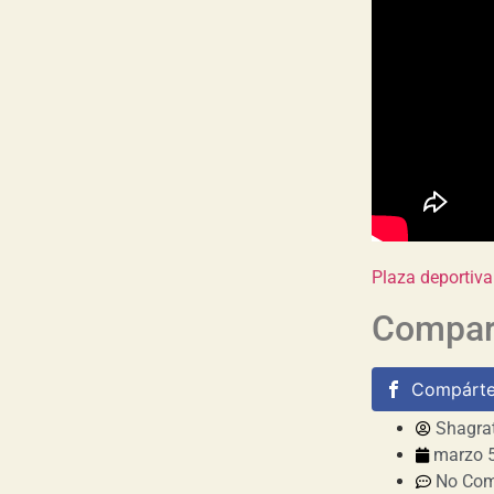
Plaza deportiva
Compart
Compárte
Shagra
marzo 5
No Co