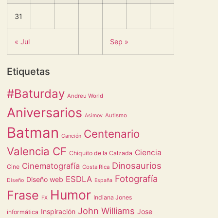
31
« Jul
Sep »
Etiquetas
#Baturday
Andreu World
Aniversarios
Autismo
Asimov
Batman
Centenario
Canción
Valencia CF
Ciencia
Chiquito de la Calzada
Dinosaurios
Cinematografía
Cine
Costa Rica
Fotografía
ESDLA
Diseño web
Diseño
España
Humor
Frase
Indiana Jones
FX
John Williams
Inspiración
Jose
informática