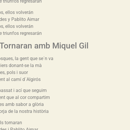
e triunfos regresarán
s, ellos volverán
es y Pablito Aimar
s, ellos volverán
e triunfos regresarán
Tornaran amb Miquel Gil
osques, la gent que se´n va
piers donant-se la mà
es, pols i suor
nt al camí d´Algirós
assat i ací que seguim
nt que al cor compartim
tes amb sabor a glòria
orja de la nostra història
lls tornaran
es i Pablito Aimar